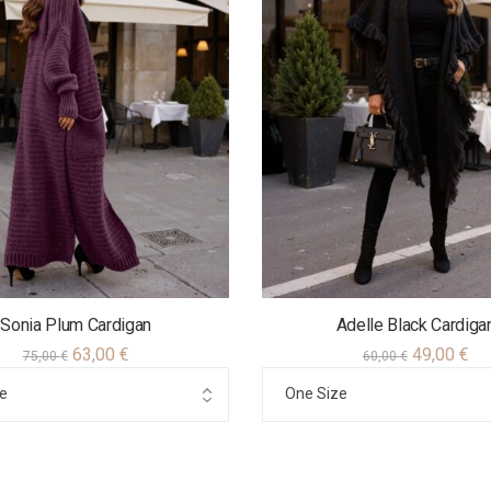
Sonia Plum Cardigan
Adelle Black Cardiga
63,00
€
49,00
€
75,00
€
60,00
€