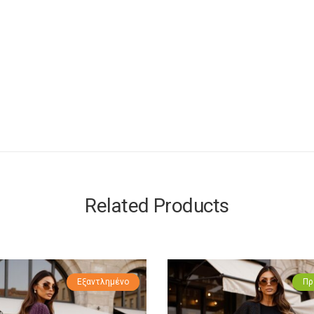
Related Products
Εξαντλημένο
Προσφορά!
Πρ