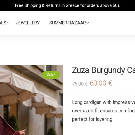
Free Shipping & Returns in Greece for orders above 50€
ALS
JEWELLERY
SUMMER BAZAAR
Zuza Burgundy C
Sale!
63,00
€
75,00
€
Long cardigan with impressive
oversized fit ensures comfort 
perfect for layering.