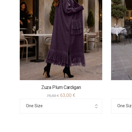
Zuza Plum Cardigan
63,00
€
75,00
€