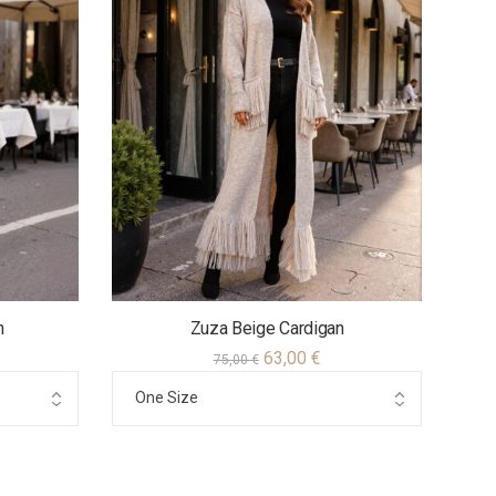
n
Zuza Beige Cardigan
63,00
€
75,00
€