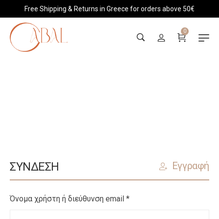
Free Shipping & Returns in Greece for orders above 50€
0
My Account
ΣΎΝΔΕΣΗ
Εγγραφή
Όνομα χρήστη ή διεύθυνση email
*